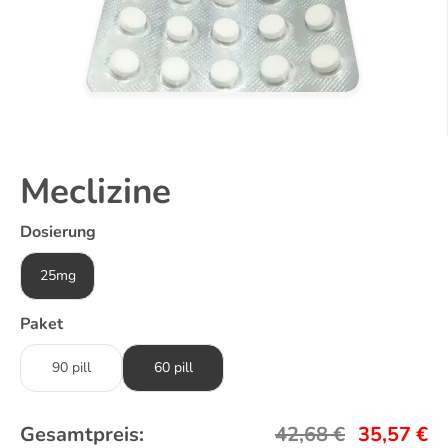
Meclizine
Dosierung
25mg
Paket
90 pill
60 pill
Gesamtpreis:
42,68
€
35,57
€