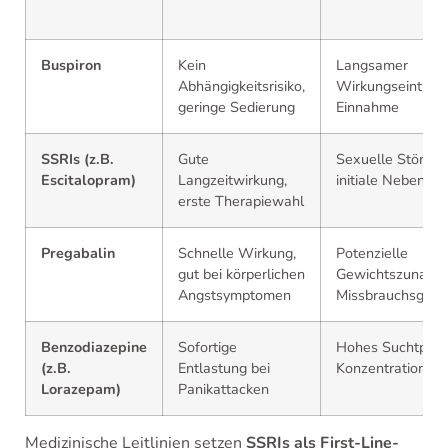
Buspiron
Kein
Langsamer
Abhängigkeitsrisiko,
Wirkungseintritt,
geringe Sedierung
Einnahme
SSRIs (z.B.
Gute
Sexuelle Störung
Escitalopram)
Langzeitwirkung,
initiale Nebenwi
erste Therapiewahl
Pregabalin
Schnelle Wirkung,
Potenzielle
gut bei körperlichen
Gewichtszunahm
Angstsymptomen
Missbrauchsgefa
Benzodiazepine
Sofortige
Hohes Suchtpoten
(z.B.
Entlastung bei
Konzentrationss
Lorazepam)
Panikattacken
Medizinische Leitlinien setzen
SSRIs als First-Line-