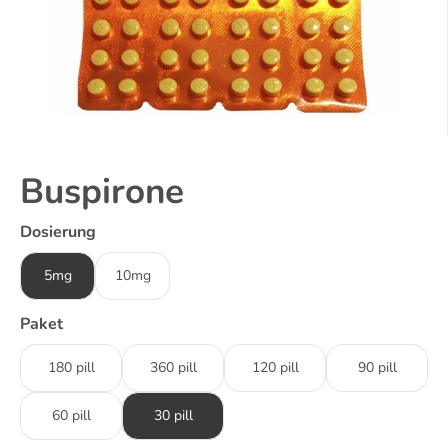
Buspirone
Dosierung
5mg
10mg
Paket
180 pill
360 pill
120 pill
90 pill
60 pill
30 pill