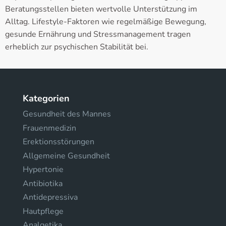
Beratungsstellen bieten wertvolle Unterstützung im
Alltag. Lifestyle-Faktoren wie regelmäßige Bewegung,
gesunde Ernährung und Stressmanagement tragen
erheblich zur psychischen Stabilität bei.
Kategorien
Gesundheit des Mannes
Frauenmedizin
Erektionsstörungen
Allgemeine Gesundheit
Hypertonie
Antibiotika
Antidepressiva
Hautpflege
Analgetika