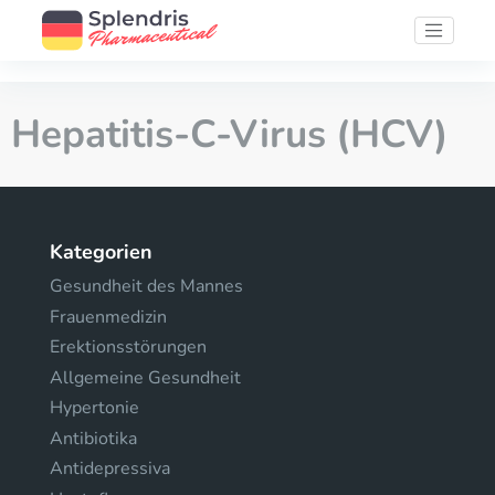
Hepatitis-C-Virus (HCV)
Kategorien
Gesundheit des Mannes
Frauenmedizin
Erektionsstörungen
Allgemeine Gesundheit
Hypertonie
Antibiotika
Antidepressiva