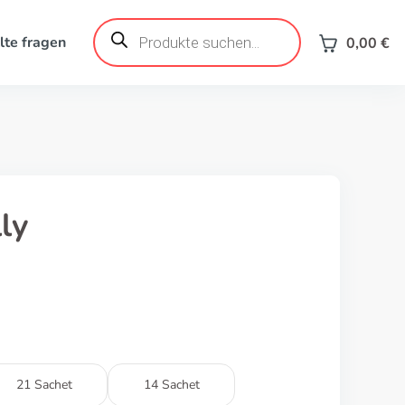
Products
search
lte fragen
0,00
€
ly
21 Sachet
14 Sachet