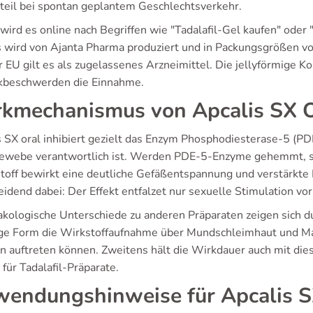
rteil bei spontan geplantem Geschlechtsverkehr.
 wird es online nach Begriffen wie "Tadalafil-Gel kaufen" ode
s wird von Ajanta Pharma produziert und in Packungsgrößen vo
r EU gilt es als zugelassenes Arzneimittel. Die jellyförmige K
kbeschwerden die Einnahme.
kmechanismus von Apcalis SX Or
s SX oral inhibiert gezielt das Enzym Phosphodiesterase-5 (P
ewebe verantwortlich ist. Werden PDE-5-Enzyme gehemmt, st
toff bewirkt eine deutliche Gefäßentspannung und verstärkte
idend dabei: Der Effekt entfalzet nur sexuelle Stimulation vor
kologische Unterschiede zu anderen Präparaten zeigen sich d
ige Form die Wirkstoffaufnahme über Mundschleimhaut und Ma
n auftreten können. Zweitens hält die Wirkdauer auch mit die
 für Tadalafil-Präparate.
endungshinweise für Apcalis SX