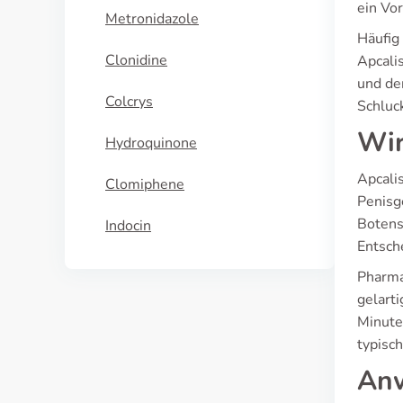
ein Vo
Metronidazole
Häufig
Clonidine
Apcali
und de
Colcrys
Schluc
Wir
Hydroquinone
Apcali
Clomiphene
Penisg
Botens
Indocin
Entsche
Pharma
gelart
Minute
typisch
Anw