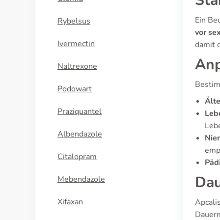
Sta
Ein Be
Rybelsus
vor sex
Ivermectin
damit 
Anp
Naltrexone
Bestim
Podowart
Älte
Praziquantel
Leb
Lebe
Albendazole
Nie
emp
Citalopram
Pädi
Dau
Mebendazole
Xifaxan
Apcalis
Dauerm