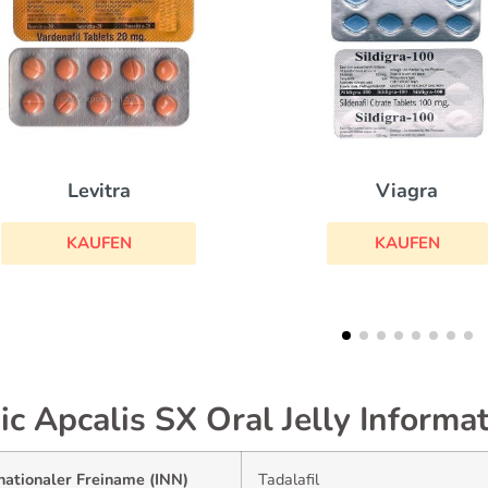
Viagra
Viagra Soft
KAUFEN
KAUFEN
ic Apcalis SX Oral Jelly Informa
nationaler Freiname (INN)
Tadalafil