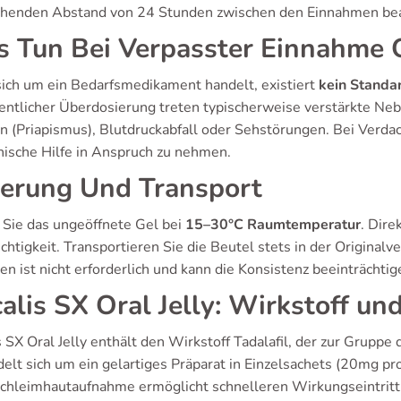
chenden Abstand von 24 Stunden zwischen den Einnahmen be
 Tun Bei Verpasster Einnahme 
sich um ein Bedarfsmedikament handelt, existiert
kein Standa
entlicher Überdosierung treten typischerweise verstärkte Ne
on (Priapismus), Blutdruckabfall oder Sehstörungen. Bei Verd
nische Hilfe in Anspruch zu nehmen.
erung Und Transport
 Sie das ungeöffnete Gel bei
15–30°C Raumtemperatur
. Dir
chtigkeit. Transportieren Sie die Beutel stets in der Origina
en ist nicht erforderlich und kann die Konsistenz beeinträchtig
alis SX Oral Jelly: Wirkstoff 
s SX Oral Jelly enthält den Wirkstoff Tadalafil, der zur Grup
elt sich um ein gelartiges Präparat in Einzelsachets (20mg pro
Schleimhautaufnahme ermöglicht schnelleren Wirkungseintritt