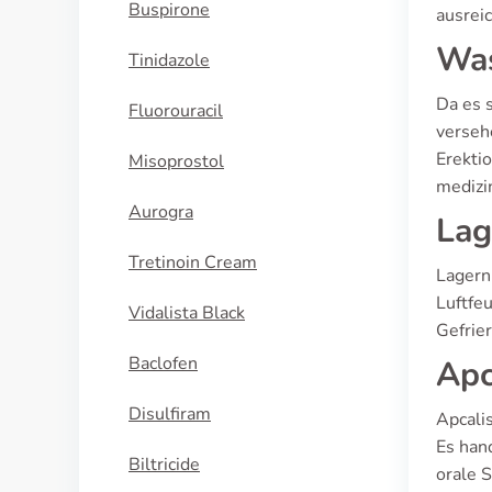
Buspirone
ausrei
Was
Tinidazole
Da es 
Fluorouracil
verseh
Erekti
Misoprostol
medizi
Aurogra
Lag
Tretinoin Cream
Lagern
Luftfeu
Vidalista Black
Gefrier
Baclofen
Apc
Disulfiram
Apcali
Es hand
Biltricide
orale 