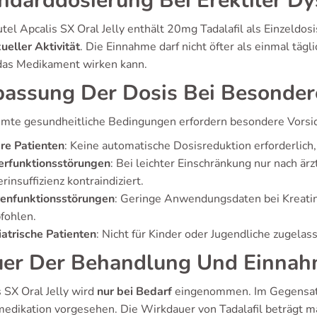
ndarddosierung Bei Erektiler Dy
utel Apcalis SX Oral Jelly enthält 20mg Tadalafil als Einzeldo
ueller Aktivität
. Die Einnahme darf nicht öfter als einmal tägl
das Medikament wirken kann.
assung Der Dosis Bei Besonder
mte gesundheitliche Bedingungen erfordern besondere Vorsic
re Patienten
: Keine automatische Dosisreduktion erforderlich
erfunktionsstörungen
: Bei leichter Einschränkung nur nach är
rinsuffizienz kontraindiziert.
renfunktionsstörungen
: Geringe Anwendungsdaten bei Kreatin
fohlen.
atrische Patienten
: Nicht für Kinder oder Jugendliche zugelas
er Der Behandlung Und Einna
 SX Oral Jelly wird
nur bei Bedarf
eingenommen. Im Gegensatz 
edikation vorgesehen. Die Wirkdauer von Tadalafil beträgt m