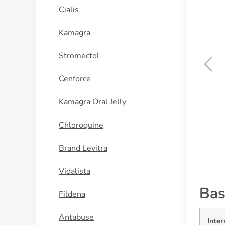
Cialis
Kamagra
Stromectol
Cenforce
Levitra
Kamagra Oral Jelly
KAUFEN
Chloroquine
Brand Levitra
Vidalista
Bas
Fildena
Antabuse
Inter