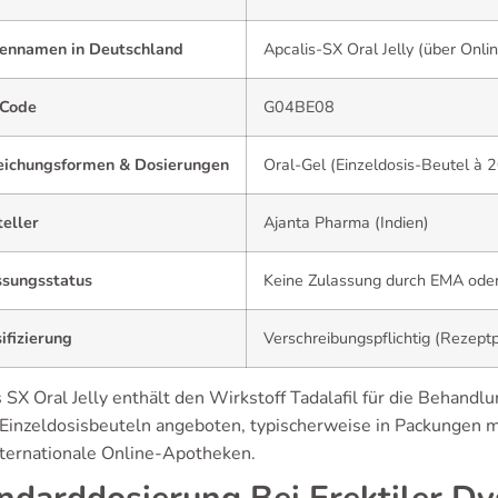
ennamen in Deutschland
Apcalis-SX Oral Jelly (über Onl
Code
G04BE08
eichungsformen & Dosierungen
Oral-Gel (Einzeldosis-Beutel à 
eller
Ajanta Pharma (Indien)
ssungsstatus
Keine Zulassung durch EMA ode
ifizierung
Verschreibungspflichtig (
Rezeptp
 SX Oral Jelly enthält den Wirkstoff Tadalafil für die Behandl
inzeldosisbeuteln angeboten, typischerweise in Packungen mit 
nternationale Online-Apotheken.