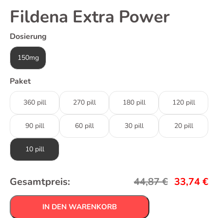
Fildena Extra Power
Dosierung
150mg
Paket
360 pill
270 pill
180 pill
120 pill
90 pill
60 pill
30 pill
20 pill
10 pill
Gesamtpreis:
44,87
€
33,74
€
IN DEN WARENKORB