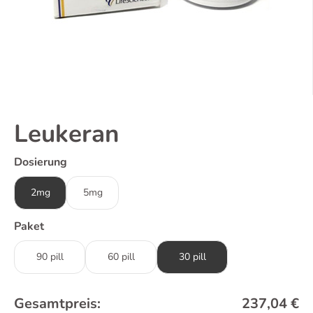
Leukeran
Dosierung
2mg
5mg
Paket
90 pill
60 pill
30 pill
Gesamtpreis:
237,04
€