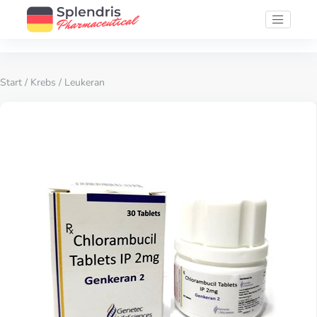
Start
/
Krebs
/ Leukeran