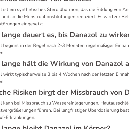
l ist ein synthetisches Steroidhormon, das die Bildung von 
und so die Menstruationsblutungen reduziert. Es wird zur B
störungen eingesetzt.
lange dauert es, bis Danazol zu wirke
l beginnt in der Regel nach 2-3 Monaten regelmäßiger Einnahm
en.
lange hält die Wirkung von Danazol 
l wirkt typischerweise 3 bis 4 Wochen nach der letzten Einna
en.
he Risiken birgt der Missbrauch von 
l kann bei Missbrauch zu Wassereinlagerungen, Hautaussch
stvergrößerungen führen. Bei langfristiger Überdosierung best
auf-Erkrankungen.
lange bleibt Danazol im Körper?