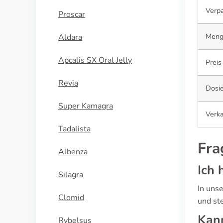
Verp
Proscar
Meng
Aldara
Apcalis SX Oral Jelly
Preis
Revia
Dosi
Super Kamagra
Verk
Tadalista
Fra
Albenza
Ich 
Silagra
In uns
Clomid
und st
Kann
Rybelsus