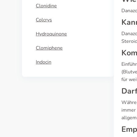
Clonidine
Danazo
Colcrys
Kan
Danazo
Hydroquinone
Steroid
Clomiphene
Komp
Indocin
Einfüh
(Blutve
für we
Dar
Währen
immer 
allgem
Emp