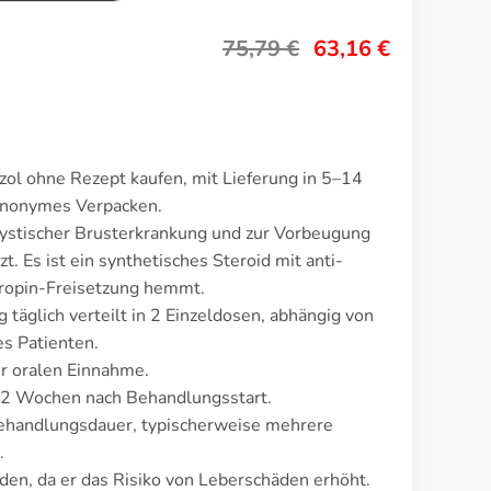
75,79
€
63,16
€
ol ohne Rezept kaufen, mit Lieferung in 5–14
 anonymes Verpacken.
zystischer Brusterkrankung und zur Vorbeugung
 Es ist ein synthetisches Steroid mit anti-
ropin-Freisetzung hemmt.
täglich verteilt in 2 Einzeldosen, abhängig von
s Patienten.
r oralen Einnahme.
-2 Wochen nach Behandlungsstart.
Behandlungsdauer, typischerweise mehrere
.
en, da er das Risiko von Leberschäden erhöht.