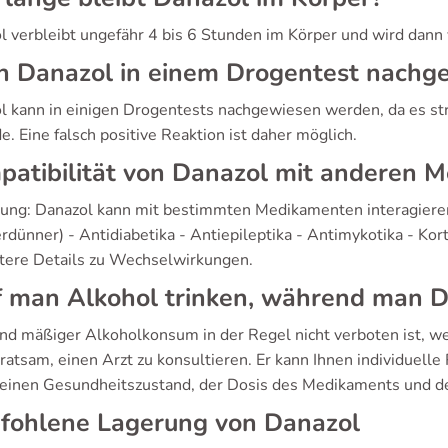
l verbleibt ungefähr 4 bis 6 Stunden im Körper und wird dann
n Danazol in einem Drogentest nachg
l kann in einigen Drogentests nachgewiesen werden, da es str
e. Eine falsch positive Reaktion ist daher möglich.
atibilität von Danazol mit anderen 
rung: Danazol kann mit bestimmten Medikamenten interagieren
rdünner) - Antidiabetika - Antiepileptika - Antimykotika - Ko
itere Details zu Wechselwirkungen.
f man Alkohol trinken, während man 
d mäßiger Alkoholkonsum in der Regel nicht verboten ist, we
ratsam, einen Arzt zu konsultieren. Er kann Ihnen individuelle
einen Gesundheitszustand, der Dosis des Medikaments und d
fohlene Lagerung von Danazol