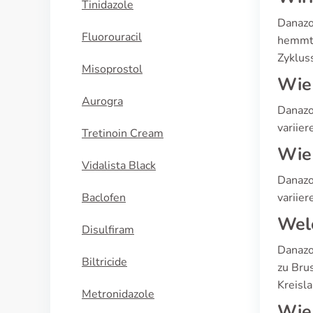
Tinidazole
Danazo
Fluorouracil
hemmt 
Zyklus
Misoprostol
Wie 
Aurogra
Danazo
variier
Tretinoin Cream
Wie 
Vidalista Black
Danazo
Baclofen
variier
Welc
Disulfiram
Danazo
Biltricide
zu Bru
Kreisl
Metronidazole
Wie 