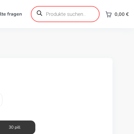
Products
search
lte fragen
0,00
€
30 pill