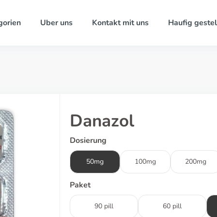
gorien
Uber uns
Kontakt mit uns
Haufig gestel
Danazol
Dosierung
50mg
100mg
200mg
Paket
90 pill
60 pill