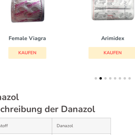
Female Viagra
Arimidex
KAUFEN
KAUFEN
azol
chreibung der Danazol
toff
Danazol