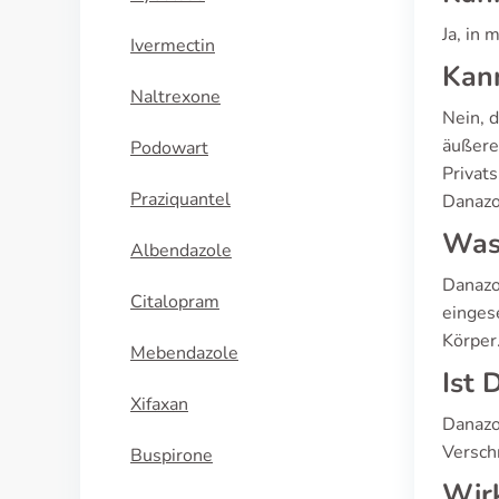
Ja, in
Ivermectin
Kann
Naltrexone
Nein, d
äußere
Podowart
Privats
Praziquantel
Danazol
Was 
Albendazole
Danazo
Citalopram
einges
Körper
Mebendazole
Ist 
Xifaxan
Danazol
Verschr
Buspirone
Wir