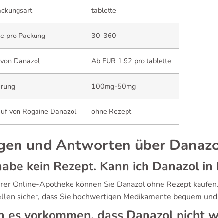
ackungsart
tablette
e pro Packung
30-360
 von Danazol
Ab EUR 1.92 pro tablette
erung
100mg-50mg
auf von Rogaine Danazol
ohne Rezept
gen und Antworten über Danazo
habe kein Rezept. Kann ich Danazol in
erer Online-Apotheke können Sie Danazol ohne Rezept kaufen.
ellen sicher, dass Sie hochwertigen Medikamente bequem und v
 es vorkommen, dass Danazol nicht w