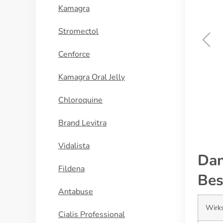
Kamagra
Stromectol
Cenforce
Diflucan
Kamagra Oral Jelly
KAUFEN
Chloroquine
Brand Levitra
Vidalista
Dan
Fildena
Bes
Antabuse
Wirks
Cialis Professional