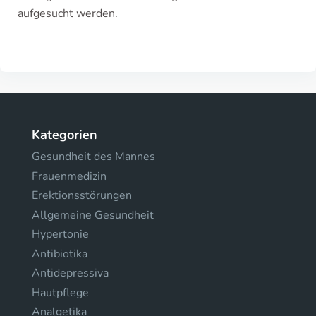
aufgesucht werden.
Kategorien
Gesundheit des Mannes
Frauenmedizin
Erektionsstörungen
Allgemeine Gesundheit
Hypertonie
Antibiotika
Antidepressiva
Hautpflege
Analgetika