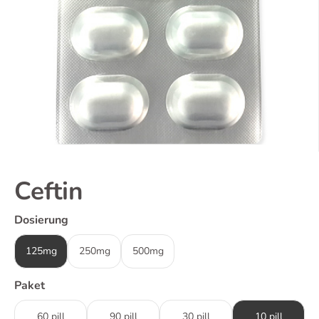
Ceftin
Dosierung
125mg
250mg
500mg
Paket
60 pill
90 pill
30 pill
10 pill