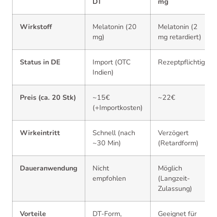
DT
mg
Wirkstoff
Melatonin (20
Melatonin (2
mg)
mg retardiert)
Status in DE
Import (OTC
Rezeptpflichtig
Indien)
Preis (ca. 20 Stk)
~15€
~22€
(+Importkosten)
Wirkeintritt
Schnell (nach
Verzögert
~30 Min)
(Retardform)
Daueranwendung
Nicht
Möglich
empfohlen
(Langzeit-
Zulassung)
Vorteile
DT-Form,
Geeignet für