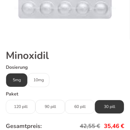
Minoxidil
Dosierung
5mg
10mg
Paket
120 pill
90 pill
60 pill
30 pill
Gesamtpreis:
42,55
€
35,46
€