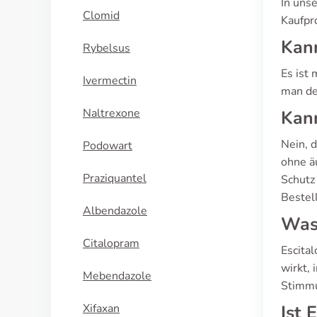
In uns
Clomid
Kaufpr
Kann
Rybelsus
Es ist 
Ivermectin
man de
Naltrexone
Kann
Nein, d
Podowart
ohne ä
Praziquantel
Schutz 
Bestel
Albendazole
Was 
Citalopram
Escita
wirkt,
Mebendazole
Stimmu
Xifaxan
Ist 