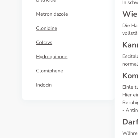
Biltricide
In sch
Wie 
Metronidazole
Die Ha
Clonidine
vollst
Colcrys
Kan
Escita
Hydroquinone
normal
Clomiphene
Komp
Indocin
Einlei
Hier e
Beruhi
- Anti
Darf
Währen