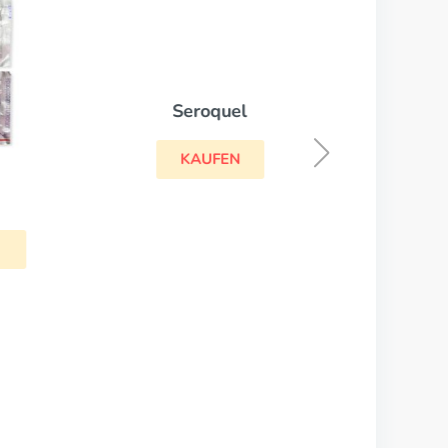
Seroquel
KAUFEN