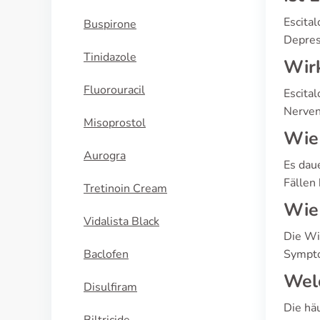
Escita
Buspirone
Depres
Tinidazole
Wir
Fluorouracil
Escita
Nerven
Misoprostol
Wie 
Aurogra
Es dau
Fällen
Tretinoin Cream
Wie 
Vidalista Black
Die Wi
Baclofen
Sympto
Welc
Disulfiram
Die hä