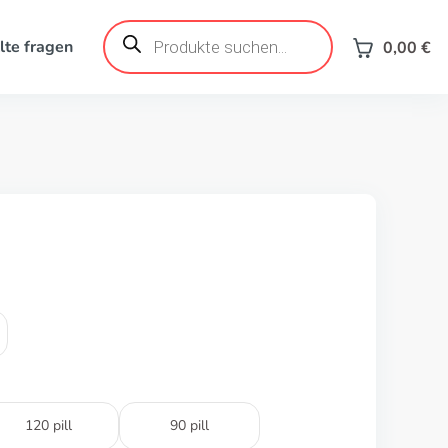
Products
search
lte fragen
0,00
€
120 pill
90 pill