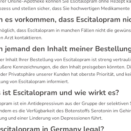
erer Online-Apotheke können Sie Escitalopram ohne Rezept kau
ozess und stellen sicher, dass Sie hochwertigen Medikamente 
 es vorkommen, dass Escitalopram nic
möglich, dass Escitalopram in manchen Fällen nicht die gewüns
n Arzt kontaktieren.
 jemand den Inhalt meiner Bestellun
er Inhalt Ihrer Bestellung von Escitalopram ist streng vertrau
ußere Kennzeichnungen, die den Inhalt preisgeben könnten. Di
der Privatsphäre unserer Kunden hat oberste Priorität, und kein
lung von Escitalopram informiert.
ist Escitalopram und wie wirkt es?
lopram ist ein Antidepressivum aus der Gruppe der selektiv
 indem es die Verfügbarkeit des Botenstoffs Serotonin im Gehi
ng und einer Linderung von Depressionen führt.
Escitalopram in Germany legal?