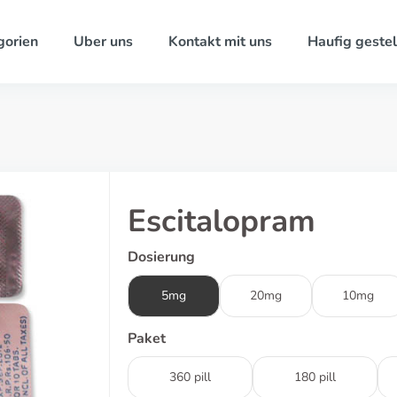
gorien
Uber uns
Kontakt mit uns
Haufig gestel
Escitalopram
Dosierung
5mg
20mg
10mg
Paket
360 pill
180 pill