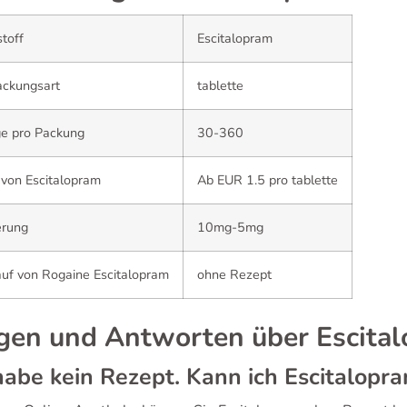
toff
Escitalopram
ackungsart
tablette
e pro Packung
30-360
 von Escitalopram
Ab EUR 1.5 pro tablette
erung
10mg-5mg
uf von Rogaine Escitalopram
ohne Rezept
gen und Antworten über Escita
habe kein Rezept. Kann ich Escitalopr