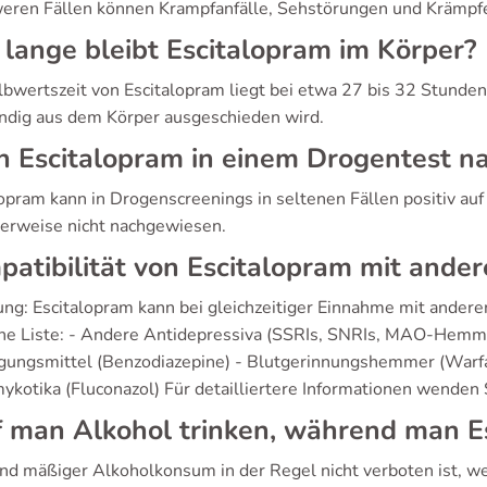
weren Fällen können Krampfanfälle, Sehstörungen und Krämpfe
lange bleibt Escitalopram im Körper?
lbwertszeit von Escitalopram liegt bei etwa 27 bis 32 Stunden
ändig aus dem Körper ausgeschieden wird.
n Escitalopram in einem Drogentest 
lopram kann in Drogenscreenings in seltenen Fällen positiv au
erweise nicht nachgewiesen.
atibilität von Escitalopram mit and
tung: Escitalopram kann bei gleichzeitiger Einnahme mit and
ine Liste: - Andere Antidepressiva (SSRIs, SNRIs, MAO-Hemme
gungsmittel (Benzodiazepine) - Blutgerinnungshemmer (Warfari
mykotika (Fluconazol) Für detailliertere Informationen wenden 
 man Alkohol trinken, während man E
d mäßiger Alkoholkonsum in der Regel nicht verboten ist, we